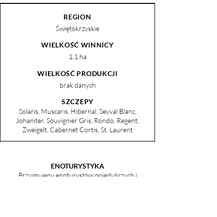
REGION
Świętokrzyskie
WIELKOŚĆ WINNICY
1,1 ha
WIELKOŚĆ PRODUKCJI
brak danych
SZCZEPY
Solaris, Muscaris, Hibernal, Seyval Blanc,
Johaniter, Souvignier Gris, Rondo, Regent,
Zweigelt, Cabernet Cortis, St. Laurent
ENOTURYSTYKA
Przyjmujeny enoturystów pojedyńczych i
grupy zorganizowane w naszym winnym
zakątku zwanym potocznie Rozdrożem.
Jesteśmy otwarci na spotkania, rozmowy,
degustacje. Przyjmujemy turystów z własnym