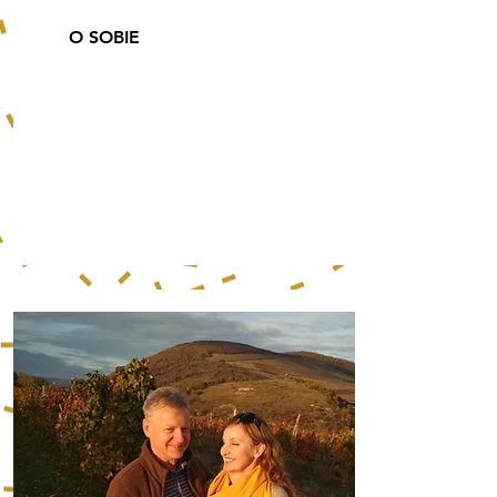
O SOBIE
Winorośl uprawiamy od
2011 roku, od 2015
sprzedajemy wina,
nasza
winnica jest w trakcie
certyfikacji ekologicznej
uprawy.