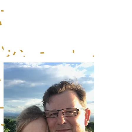
degustacje win. Rośnie
także szkółka winorośli,
w której można kupić
sadzonki winogron do
wyrobu wina jak i
deserowe.