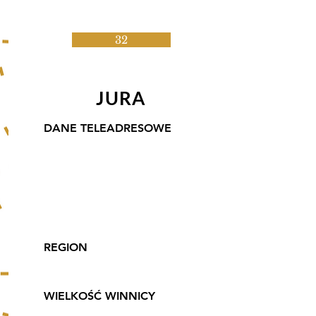
32
JURA
DANE TELEADRESOWE
Winnica Jura
Sanka 253
32-067 Tenczynek
509 788 676
krakow@gmail.com
REGION
Małopolskie
WIELKOŚĆ WINNICY
4 ha