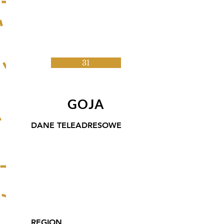
31
GOJA
DANE TELEADRESOWE
Winnica Goja
Burów 98, 32-083
Balice
tel.
501210397
e-mail:
poczta@winnicagoja.pl
REGION