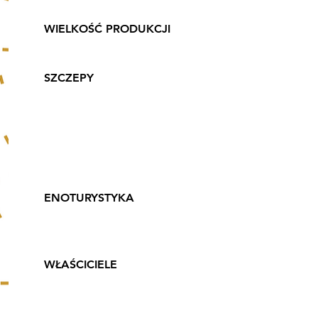
WIELKOŚĆ PRODUKCJI
12 tys. butelek rocznie
SZCZEPY
Chardonnay, Pinot Noir,
Pinot Gris, Riesling,
Seyval Blanc, Hibernal,
Johanniter, Solaris,
Cabernet Cortis
ENOTURYSTYKA
Tak, zwiedzanie i
degustacja
WŁAŚCICIELE
Joanna i Marcin
Miszczak