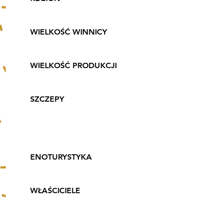
Małopolskie
WIELKOŚĆ WINNICY
1 ha
WIELKOŚĆ PRODUKCJI
5 tys. butelek rocznie
SZCZEPY
Solaris, Seyval Blanc,
Regent, Leon Millot,
Marechal Foch
ENOTURYSTYKA
Tak
WŁAŚCICIELE
Maja i Wiesław Gój