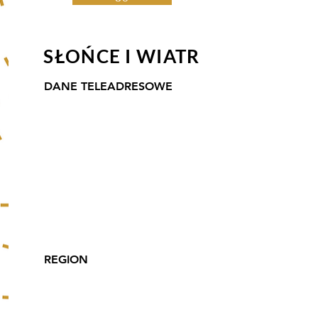
SŁOŃCE I WIATR
DANE TELEADRESOWE
Gospodarstwo Rolne
Katarzyna Fluder
Winnica Słońce i Wiatr
Świńczów 69; 32-043
Skała; Tel:
882 729 486
,
668 668 621
e-mail
kasia@slonceiwiatr.pl
REGION
Małopolskie, Jura
Krakowsko-
Częstochowska