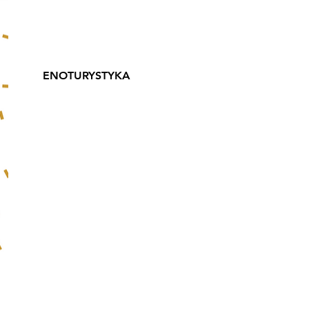
Riesling, Chardonnay,
Pinot Gris, Merlot, Pinot
Noir
ENOTURYSTYKA
Dla miłośników wina
oraz aktywnego
wypoczynku na świeżym
powietrzu organizowane
są pouczającej wycieczki
w których pokazuje się
jaką drogę pokonuje
wino nim uzyska swą
szlachetną nazwę.
Przygotowane są różne
warianty takiego
zwiedzania .
Na terenie winnicy