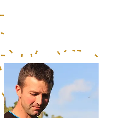
w Zawodzie Winiarza
organizowanym w 2009
r.
Założyciel Śląskiego
Stowarzyszenia Winiarzy
i jego wieloletni prezes.