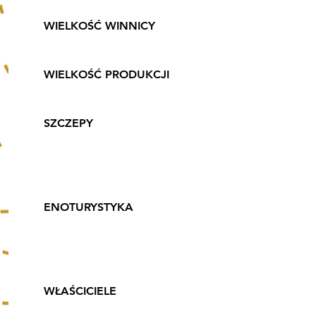
WIELKOŚĆ WINNICY
2 ha
WIELKOŚĆ PRODUKCJI
10 tys. butelek rocznie
SZCZEPY
Solaris, Seyval Blanc,
Leon Millot, Cabernet
Cantor, Regent
ENOTURYSTYKA
Degustacje po
wcześniejszej rezerwacji
terminu
WŁAŚCICIELE
Katarzyna i Jacek Fluder