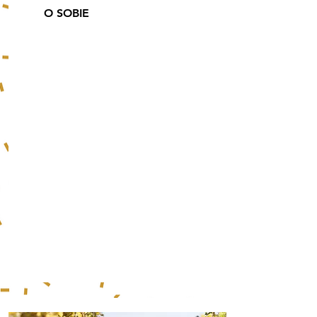
O SOBIE
Winnica Jura to projekt
Marcina i Joanny
Miszczak. Jest to nasza
rodzinna winnica. W
2015 roku zasadziliśmy
15 tys krzewów na
południowo-zachodnim,
4 hektarowym stoku
góry wapiennej
stanowiącą południową
krawędź Jury
Krakowsko-
Częstochowskiej - stąd
nasza nazwa "Jura".