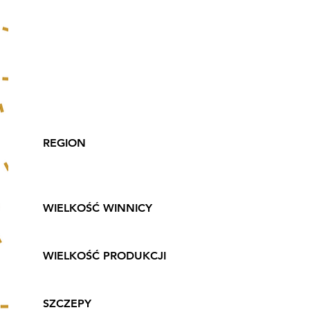
Vinaspora Sp. z o. o.,
Pawlikowice 1A,
32-020 Wieliczka
tel:
12 350 61 77
, e-
mail:
info@winnicawieliczka.co
m
REGION
Małopolskie, Pogórze
Wielickie
WIELKOŚĆ WINNICY
8 ha
WIELKOŚĆ PRODUKCJI
15 tys. butelek rocznie
SZCZEPY