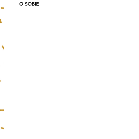
O SOBIE
Nasza winnica rośnie od
2011 roku w czystym
ekologicznie rejonie, a
obok jest Ojcowski Park
Narodowy. Produkujemy
i sprzedajemy wino
gronowe. Owoce
zbieramy i
selekcjonujemy ręcznie,
a wino produkujemy z
największą starannością
w tradycyjny naturalny
sposób bez zbędnych
konserwantów. W
winnicy prowadzona jest
działalność
enoturystyczna, robimy