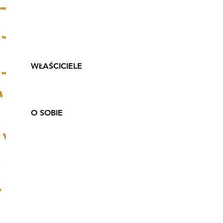
imprez
okolicznościowych -
pikników rodzinnych -
grup obcojęzycznych.
WŁAŚCICIELE
Agnieszka Rousseau
Piotr Jaskóła
O SOBIE
Agnieszka Rousseau
Winem i jego produkcją
zajmuje się od ponad 20
lat. Posiadaczka między
innymi Diplôme National
d'Œnologue zdobytego
w najstarszej francuskiej
uczelni winiarskiej – na