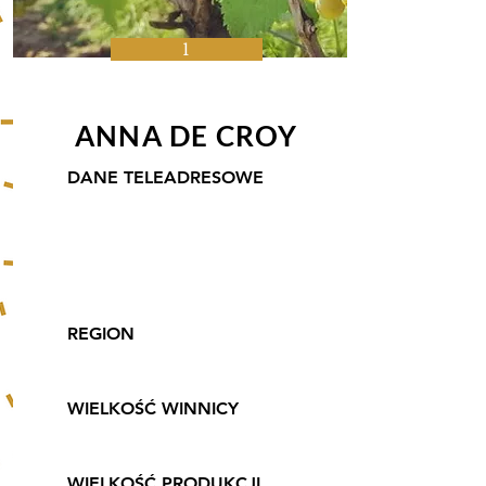
1
ANNA DE CROY
DANE TELEADRESOWE
Winnica Anna de Croy
Maciej Grabosz-Karnicki,
Głobino ul. Główna 89,
76-200 Słupsk.
REGION
Pomorskie
WIELKOŚĆ WINNICY
1,9 ha
WIELKOŚĆ PRODUKCJI