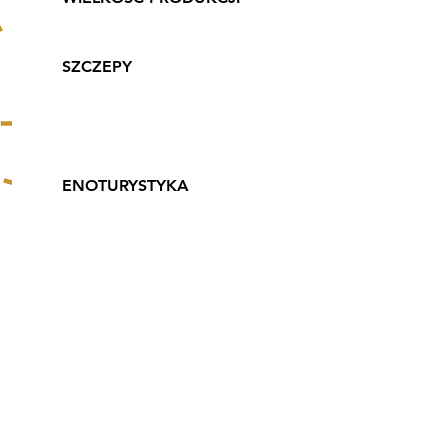
3,5 tys butelek rocznie
SZCZEPY
Sibera, Aurora, Bianka,
Solaris, czerwone;
Rondo
ENOTURYSTYKA
Prowadzimy
enoturystykę
WŁAŚCICIELE
Maciej Grabosz-Karnicki,
Ewa Grabosz-Karnicka,
Feliks Karnicki
O SOBIE
Informacje jak na stronie
internetowej www