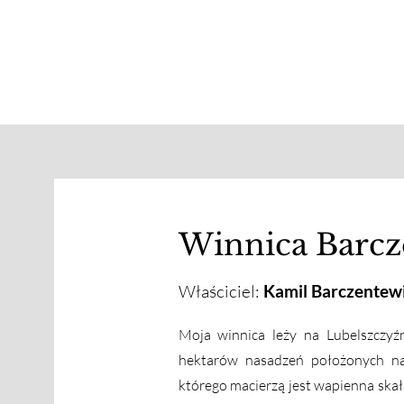
Winnica Barcz
Właściciel:
Kamil Barczentew
Moja winnica leży na Lubelszczyź
hektarów
nasadzeń położonych n
którego macierzą jest
wapienna skała