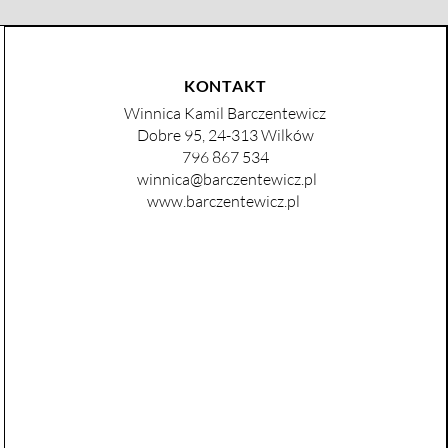
KONTAKT
Winnica Kamil Barczentewicz
Dobre 95, 24-313 Wilków
796 867 534
winnica@barczentewicz.pl
www.barczentewicz.pl