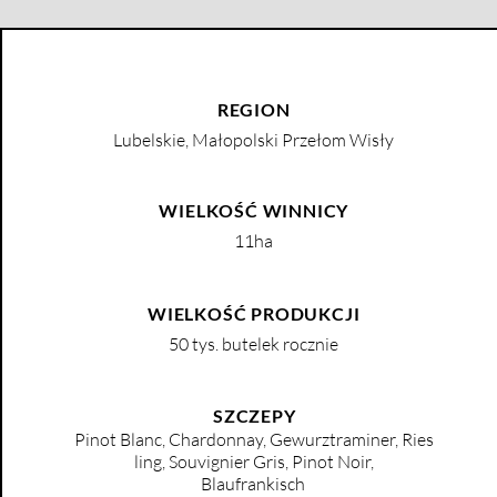
REGION
Lubelskie, Małopolski Przełom Wisły
WIELKOŚĆ WINNICY
11ha
WIELKOŚĆ PRODUKCJI
​50 tys. butelek rocznie
SZCZEPY
Pinot
Blanc,
Chardonnay,
Gewurztraminer,
Ries
ling,
Souvignier Gris,
Pinot Noir,
Blaufrankisch