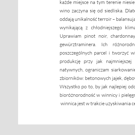
każde miejsce na tym terenie
niesi
wino zaczyna się od siedliska. Dla
oddają unikalność terroir – balansu
wynikającą z chłodniejszego kli
Uprawiam pinot noir, chardonnay,
gewürztraminera. Ich różnoro
poszczególnych parcel i
tworzyć w
produkcję przy jak najmniejsze
natywnych, ograniczam siarkowanie
zbiorników: betonowych jajek, dębo
Wszystko po to, by jak najlepiej odd
bioróżnorodność w winnicy i pielęg
winnica jest w trakcie uzyskiwania c