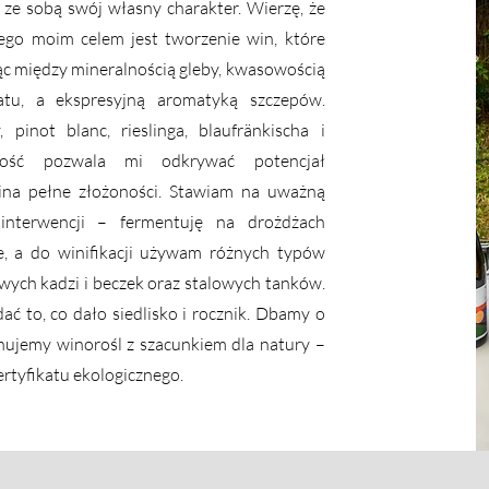
e ze sobą swój własny charakter. Wierzę, że
tego
moim celem jest tworzenie win, które
jąc między
mineralnością gleby, kwasowością
matu, a ekspresyjną
aromatyką szczepów.
 pinot blanc, rieslinga, blaufränkischa
i
dność pozwala mi odkrywać potencjał
ina pełne złożoności. Stawiam na uważną
j
interwencji – fermentuję na drożdżach
, a do winifikacji
używam różnych typów
wych kadzi i beczek oraz
stalowych tanków.
ać to, co dało siedlisko i rocznik.
Dbamy o
nujemy winorośl z szacunkiem dla natury –
ertyfikatu ekologicznego.